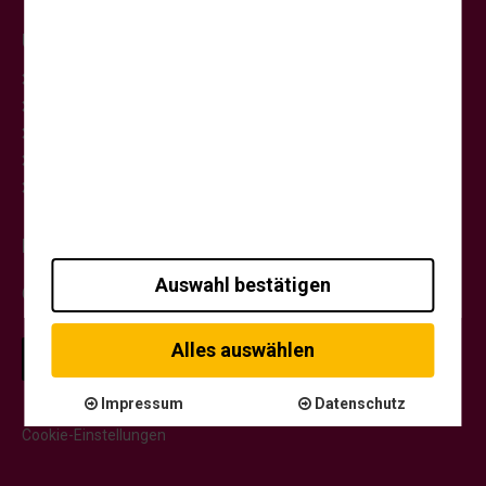
hierfür Dienste von Google. Durch diese Dienste kann
es zu einer Drittlands Übermittlung, der auf unsere
Urlaub & Erlebnis
Website erfassten Daten, kommen. Weitere Hinweise
zu der Verarbeitung Ihrer Daten finden Sie in unserer
Rundreisen
Datenschutzerklärung
.
Kreuzfahrten
Städtereisen
Clubreisen
Musicalfahrten
Kontakt
Auswahl bestätigen
Gerne helfen wir Ihnen weiter.
Alles auswählen
ZUM KONTAKTFORMULAR
Impressum
Datenschutz
Cookie-Einstellungen