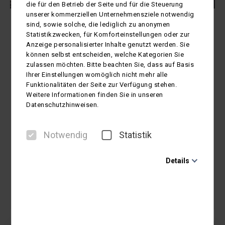
die für den Betrieb der Seite und für die Steuerung
unserer kommerziellen Unternehmensziele notwendig
sind, sowie solche, die lediglich zu anonymen
inkl. Kur
inkl. Halbpension
Statistikzwecken, für Komforteinstellungen oder zur
Anzeige personalisierter Inhalte genutzt werden. Sie
Kurhotel Dr. Adler
können selbst entscheiden, welche Kategorien Sie
zulassen möchten. Bitte beachten Sie, dass auf Basis
Tschechische Republik | Böhmen | Frantiskovy Lázne
Ihrer Einstellungen womöglich nicht mehr alle
/ Franzensbad
Funktionalitäten der Seite zur Verfügung stehen.
Weitere Informationen finden Sie in unseren
Datenschutzhinweisen.
16-Tage
Zentral im Kurbereich
inkl. Kur
Kuranwendungen direkt im Hotel
und HP
Notwendig
Statistik
Freier Eintritt in das Aquaforum
ab
1778,- €
Details
Notwendig
JETZT BUCHEN
Diese Cookies sind für den Betrieb der Seite unbedingt
notwendig und ermöglichen beispielsweise
sicherheitsrelevante Funktionalitäten. Außerdem
können wir mit dieser Art von Cookies ebenfalls